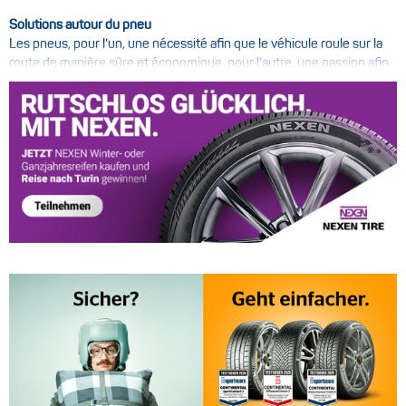
Solutions autour du pneu
Les pneus, pour l’un, une nécessité afin que le véhicule roule sur la
route de manière sûre et économique, pour l’autre, une passion afin
de pouvoir exploiter pleinement le potentiel du véhicule. Quel que
soit le groupe auquel vous appartenez : nous nous engageons avec
compétence et passion à trouver la meilleure solution pour vous et
vos exigences. Depuis plus de 50 ans, nous vous conseillons dans les
domaines suivants : pneus pour camions, pneus pour voitures, pneus
pour tracteurs agricoles, pneus pour engins de chantier et pneus
pour véhicules industriels.
Capacité de livraison maximale
Nous vous proposons une livraison immédiate pour la plupart des
types de pneus et de jantes, car nous avons un stock très important
à votre disposition dans nos entrepôts de Sittensen et de Duisbourg.
Si un pneu ou une jante n’est pas disponible en stock, nous vous le
procurons dans les plus brefs délais : pneus neufs et jantes.
Un service complet
Nous réparons votre pneu défectueux si cela s’avère
économiquement plus intéressant que de le remplacer par un pneu